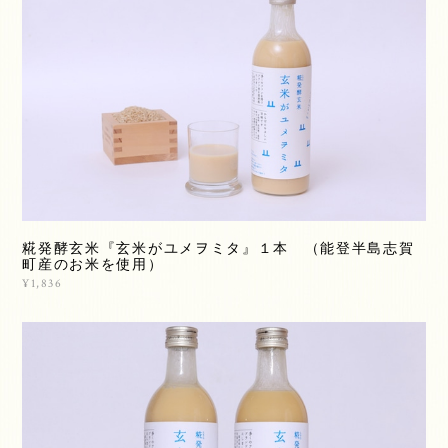
糀発酵玄米『玄米がユメヲミタ』１本 （能登半島志賀
町産のお米を使用）
¥1,836