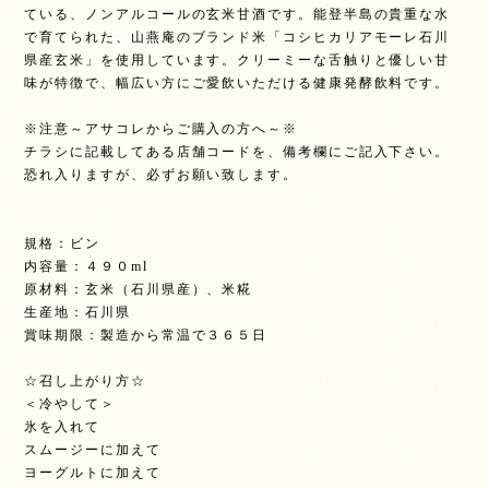
ている、ノンアルコールの玄米甘酒です。能登半島の貴重な水
で育てられた、山燕庵のブランド米「コシヒカリアモーレ石川
県産玄米」を使用しています。クリーミーな舌触りと優しい甘
味が特徴で、幅広い方にご愛飲いただける健康発酵飲料です。
※注意～アサコレからご購入の方へ～※
チラシに記載してある店舗コードを、備考欄にご記入下さい。
恐れ入りますが、必ずお願い致します。
規格：ビン
内容量：４９０ml
原材料：玄米（石川県産）、米糀
生産地：石川県
賞味期限：製造から常温で３６５日
☆召し上がり方☆
＜冷やして＞
氷を入れて
スムージーに加えて
ヨーグルトに加えて