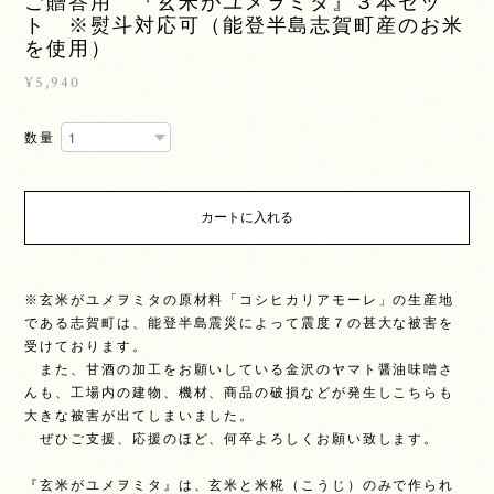
ご贈答用 『玄米がユメヲミタ』３本セッ
ト ※熨斗対応可（能登半島志賀町産のお米
を使用）
¥5,940
数量
カートに入れる
※玄米がユメヲミタの原材料「コシヒカリアモーレ」の生産地
である志賀町は、能登半島震災によって震度７の甚大な被害を
受けております。
また、甘酒の加工をお願いしている金沢のヤマト醤油味噌さ
んも、工場内の建物、機材、商品の破損などが発生しこちらも
大きな被害が出てしまいました。
ぜひご支援、応援のほど、何卒よろしくお願い致します。
『玄米がユメヲミタ』は、玄米と米糀（こうじ）のみで作られ