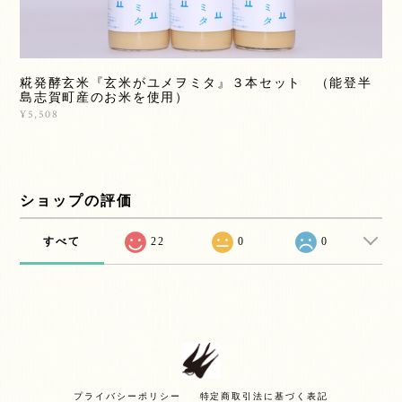
糀発酵玄米『玄米がユメヲミタ』３本セット （能登半
島志賀町産のお米を使用）
¥5,508
ショップの評価
すべて
22
0
0
プライバシーポリシー
特定商取引法に基づく表記