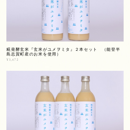
糀発酵玄米『玄米がユメヲミタ』２本セット （能登半
島志賀町産のお米を使用）
¥3,672