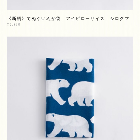
《新柄》てぬぐいぬか袋 アイピローサイズ シロクマ
¥2,860