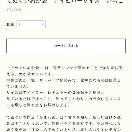
てぬぐいぬか袋 アイピローサイズ いちご
¥2,860
数量
カートに入れる
「てぬぐいぬか袋 」は、電子レンジで温めることで繰り返し使
える、ぬか袋カイロです。
中身はぬか・塩・米・ハーブ類のみで、化学的なものは使用し
ていません。
サイズはアイピロー、レギュラーの２種類をご用意。
見ているだけでほっこり、触ってじんわり。カラダにもココロ
にも癒しと温かさをお届けします。
てぬぐい専門店「かまわぬ」は＂古きを知り、新しい遊びを生
み出す＂という思いで、物作りをする会社です。明治時代より
続く染色法「注染」のてぬぐいを生活に取り入れやすいモダン