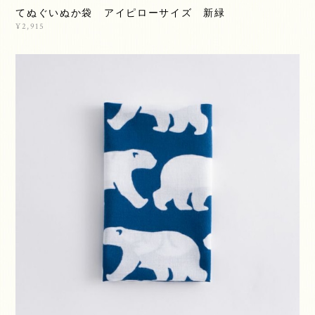
てぬぐいぬか袋 アイピローサイズ 新緑
¥2,915