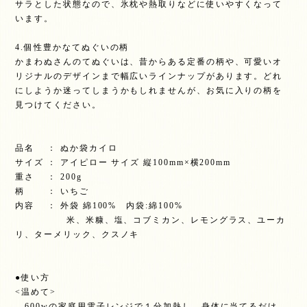
サラとした状態なので、氷枕や熱取りなどに使いやすくなって
います。
4.個性豊かなてぬぐいの柄
かまわぬさんのてぬぐいは、昔からある定番の柄や、可愛いオ
リジナルのデザインまで幅広いラインナップがあります。どれ
にしようか迷ってしまうかもしれませんが、お気に入りの柄を
見つけてください。
品名 ： ぬか袋カイロ
サイズ ： アイピロー サイズ 縦100mm×横200mm
重さ ： 200g
柄 ： いちご
内容 ： 外袋 綿100% 内袋:綿100%
米、米糠、塩、コブミカン、レモングラス、ユーカ
リ、ターメリック、クスノキ
●使い方
<温めて>
600wの家庭用電子レンジで１分加熱し、身体に当てるだけ。