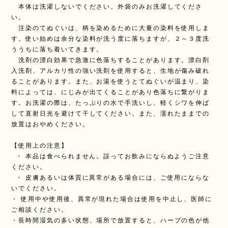
本体は洗濯しないでください。外袋のみお洗濯してくださ
い。
注染のてぬぐいは、柄を染めるために大量の染料を使用しま
す。使い始めは余分な染料が洗う度に落ちますが、２～３度洗
ううちに落ち着いてきます。
洗剤の漂白効果で急激に色落ちすることがあります。漂白剤
入洗剤、アルカリ性の強い洗剤を使用すると、生地が傷み破れ
ることがあります。また、お湯を使うとてぬぐいが温まり、染
料によっては、にじみが出てくることがあり色落ちに繋がりま
す。お洗濯の際は、たっぷりの水で手洗いし、軽くシワを伸ば
して直射日光を避けて干してください。また、濡れたままでの
放置はおやめください。
【使用上の注意】
・ 本品は食べられません。誤ってお飲みにならぬようご注意
ください。
・ 皮膚あるいは体質に異常がある場合には、ご使用にならな
いでください。
・ 使用中や使用後、異常が現れた場合は使用を中止し、医師に
ご相談ください。
・長時間湿気の多い状態、場所で放置すると、ハーブの色が他