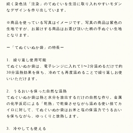
続く染色法「注染」のてぬぐいを生活に取り入れやすいモダン
なデザインを作り出しています。
※商品を使っている写真はイメージです。写真の商品は紫色の
生地ですが、お届けする商品はお選び頂いた柄の手ぬぐい生地
となります。
ー「てぬぐいぬか袋」の特長ー
1. 繰り返し使用可能
てぬぐいぬか袋は、電子レンジに入れて1〜2分温めるだけで約
30分温熱効果を保ち、冷めても再度温めることで繰り返しお使
いいただけます。
2. うるおいを保った自然な温熱
てぬぐいぬか袋は熱と水分を放出するだけの自然な作り。金属
の化学反応による「乾熱」で乾燥させながら温める使い捨てカ
イロに対して、てぬぐいぬか袋はお米と塩の保温力でうるおい
を保ちながら、ゆっくりと放熱します。
3. 冷やしても使える