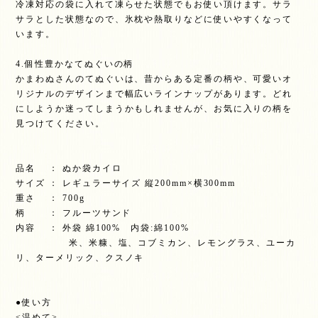
冷凍対応の袋に入れて凍らせた状態でもお使い頂けます。サラ
サラとした状態なので、氷枕や熱取りなどに使いやすくなって
います。
4.個性豊かなてぬぐいの柄
かまわぬさんのてぬぐいは、昔からある定番の柄や、可愛いオ
リジナルのデザインまで幅広いラインナップがあります。どれ
にしようか迷ってしまうかもしれませんが、お気に入りの柄を
見つけてください。
品名 ： ぬか袋カイロ
サイズ ： レギュラーサイズ 縦200mm×横300mm
重さ ： 700g
柄 ： フルーツサンド
内容 ： 外袋 綿100% 内袋:綿100%
米、米糠、塩、コブミカン、レモングラス、ユーカ
リ、ターメリック、クスノキ
●使い方
<温めて>