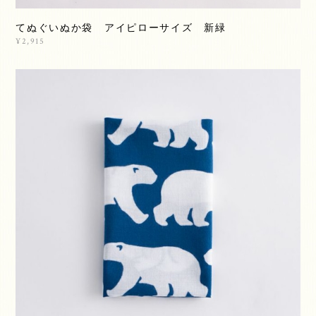
てぬぐいぬか袋 アイピローサイズ 新緑
¥2,915