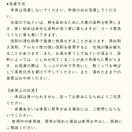
●洗濯方法
本体は洗濯しないでください。外袋のみお洗濯してくださ
い。
注染のてぬぐいは、柄を染めるために大量の染料を使用しま
す。使い始めは余分な染料が洗う度に落ちますが、２～３度洗
ううちに落ち着いてきます。
洗剤の漂白効果で急激に色落ちすることがあります。漂白剤
入洗剤、アルカリ性の強い洗剤を使用すると、生地が傷み破れ
ることがあります。また、お湯を使うとてぬぐいが温まり、染
料によっては、にじみが出てくることがあり色落ちに繋がりま
す。お洗濯の際は、たっぷりの水で手洗いし、軽くシワを伸ば
して直射日光を避けて干してください。また、濡れたままでの
放置はおやめください。
【使用上の注意】
・ 本品は食べられません。誤ってお飲みにならぬようご注意
ください。
・ 皮膚あるいは体質に異常がある場合には、ご使用にならな
いでください。
・ 使用中や使用後、異常が現れた場合は使用を中止し、医師に
ご相談ください。