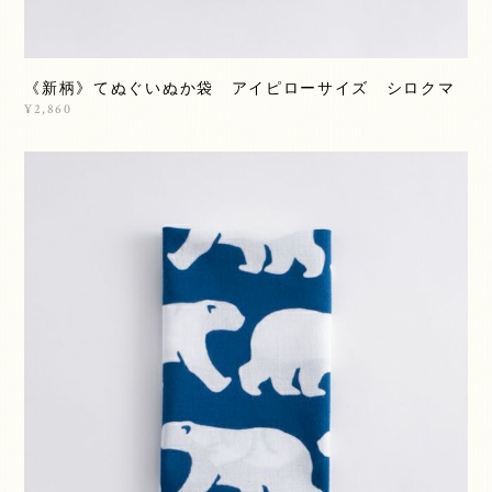
《新柄》てぬぐいぬか袋 アイピローサイズ シロクマ
¥2,860