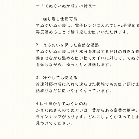
ー「てぬぐいぬか袋」の特長ー
1. 繰り返し使用可能
てぬぐいぬか袋は、電子レンジに入れて1〜2分温め
再度温めることで繰り返しお使いいただけます。
2. うるおいを保った自然な温熱
てぬぐいぬか袋は熱と水分を放出するだけの自然な
燥させながら温める使い捨てカイロに対して、てぬ
を保ちながら、ゆっくりと放熱します。
3. 冷やしても使える
冷凍対応の袋に入れて凍らせた状態でもお使い頂け
熱取りなどに使いやすくなっています。
4.個性豊かなてぬぐいの柄
かまわぬさんのてぬぐいは、昔からある定番の柄や
ラインナップがあります。どれにしようか迷ってし
見つけてください。