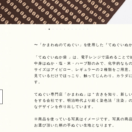
〜「かまわぬのてぬぐい」を使用した『てぬぐいぬ
「てぬぐいぬか袋 」は、電子レンジで温めることで
中身はぬか・塩・米・ハーブ類のみで、化学的なも
サイズはアイピロー、レギュラーの２種類をご用意
見ているだけでほっこり、触ってじんわり。カラダ
す。
てぬぐい専門店「かまわぬ」は＂古きを知り、新し
をする会社です。明治時代より続く染色法「注染」
なデザインを作り出しています。
※商品を使っている写真はイメージです。写真の商
お選び頂いた柄の手ぬぐい生地となります。