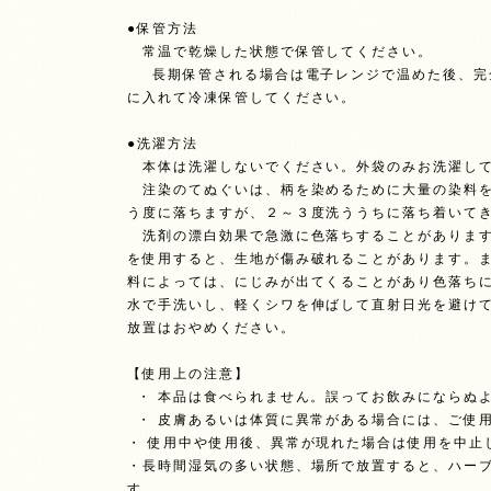
●保管方法
常温で乾燥した状態で保管してください。
長期保管される場合は電子レンジで温めた後、完
に入れて冷凍保管してください。
●洗濯方法
本体は洗濯しないでください。外袋のみお洗濯し
注染のてぬぐいは、柄を染めるために大量の染料を
う度に落ちますが、２～３度洗ううちに落ち着いて
洗剤の漂白効果で急激に色落ちすることがあります
を使用すると、生地が傷み破れることがあります。
料によっては、にじみが出てくることがあり色落ち
水で手洗いし、軽くシワを伸ばして直射日光を避け
放置はおやめください。
【使用上の注意】
・ 本品は食べられません。誤ってお飲みにならぬ
・ 皮膚あるいは体質に異常がある場合には、ご使
・ 使用中や使用後、異常が現れた場合は使用を中止
・長時間湿気の多い状態、場所で放置すると、ハー
す。