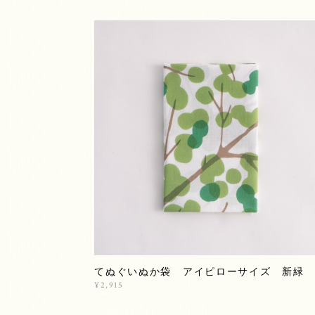
てぬぐいぬか袋 アイピローサイズ 新緑
¥2,915