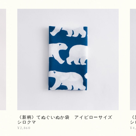
《新柄》てぬぐいぬか袋 アイピローサイズ
《
シロクマ
シ
¥2,860
¥4