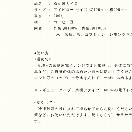
品名 ： ぬか袋カイロ
サイズ ： アイピロー サイズ 縦100mm×横200mm
重さ ： 200g
柄 ： コーヒー豆
内容 ： 外袋 綿100% 内袋:綿100%
米、米糠、塩、コブミカン、レモングラス、
●使い方
<温めて>
600wの家庭用電子レンジで１分加熱し、身体に当
尻など、ご自身の体の温めたい部分に使用してくだ
ンジ対応のコップに半分水を入れて、一緒に温める
※レギュラータイプ、肩掛けタイプ 600wの電子
<冷やして>
冷凍対応の袋に入れて凍らせてからお使いください
策などにお使いいただけます。硬くならず、サラサ
す。