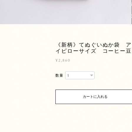
《新柄》てぬぐいぬか袋 ア
イピローサイズ コーヒー豆
¥2,860
数量
カートに入れる